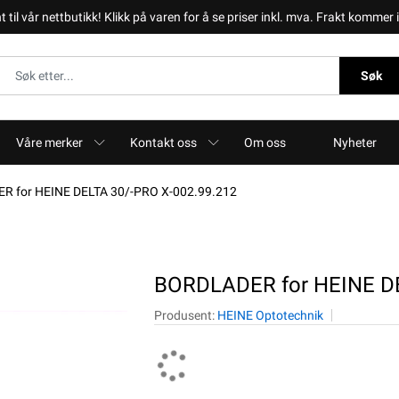
il vår nettbutikk! Klikk på varen for å se priser inkl. mva. Frakt kommer i 
Søk
Våre merker
Kontakt oss
Om oss
Nyheter
 for HEINE DELTA 30/-PRO X-002.99.212
BORDLADER for HEINE DE
Produsent:
HEINE Optotechnik