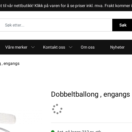
il vår nettbutikk! Klikk på varen for å se priser inkl. mva. Frakt kommer i 
Søk
Våre merker
Kontakt oss
Om oss
Nyheter
g , engangs
Dobbeltballong , engangs
Ant. på lager: 212 pr. stk.