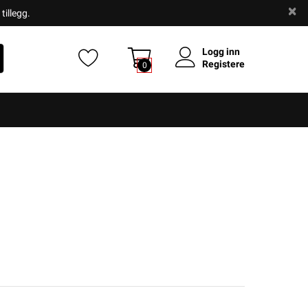
tillegg.
Logg inn
Registere
0