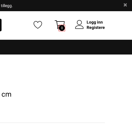
tillegg.
Logg inn
Registere
0
 cm