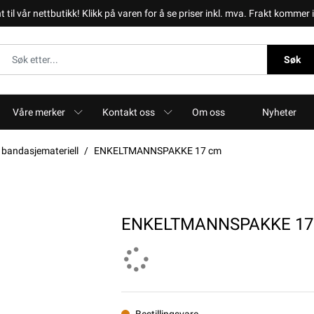
il vår nettbutikk! Klikk på varen for å se priser inkl. mva. Frakt kommer i 
Søk
Våre merker
Kontakt oss
Om oss
Nyheter
 bandasjemateriell
ENKELTMANNSPAKKE 17 cm
ENKELTMANNSPAKKE 17
Bestillingsvare