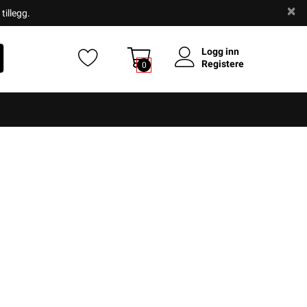
tillegg.
Logg inn
Registere
0