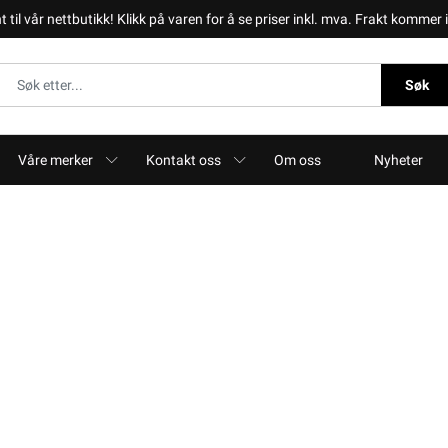
il vår nettbutikk! Klikk på varen for å se priser inkl. mva. Frakt kommer i 
Søk
Våre merker
Kontakt oss
Om oss
Nyheter