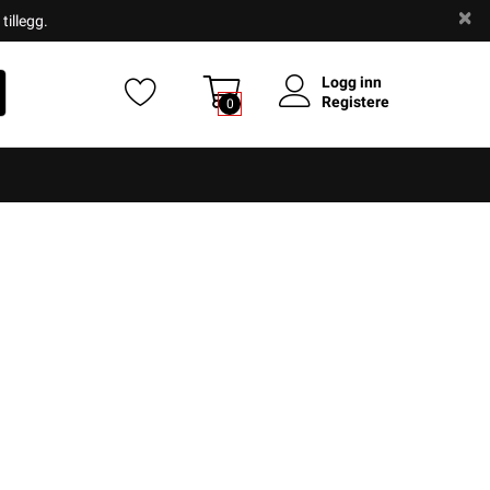
tillegg.
Logg inn
Registere
0