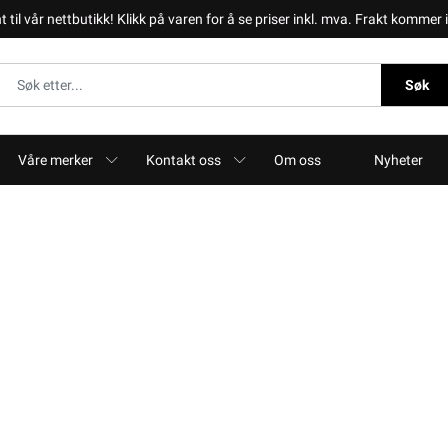
il vår nettbutikk! Klikk på varen for å se priser inkl. mva. Frakt kommer i 
Søk
Våre merker
Kontakt oss
Om oss
Nyheter