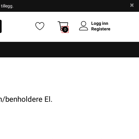
tillegg.
Logg inn
Registere
0
/benholdere El.