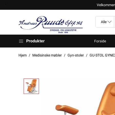
Velkomment t
Produkter
Forside
Hjem
Medisinske møbler
Gyn-stoler
GU-STOL GYNEX 