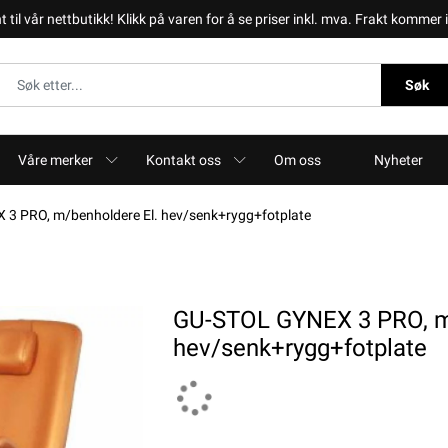
il vår nettbutikk! Klikk på varen for å se priser inkl. mva. Frakt kommer i 
Søk
Våre merker
Kontakt oss
Om oss
Nyheter
3 PRO, m/benholdere El. hev/senk+rygg+fotplate
GU-STOL GYNEX 3 PRO, m
hev/senk+rygg+fotplate