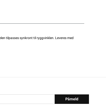
en tilpasses synkront til ryggvinklen. Leveres med
Påmeld