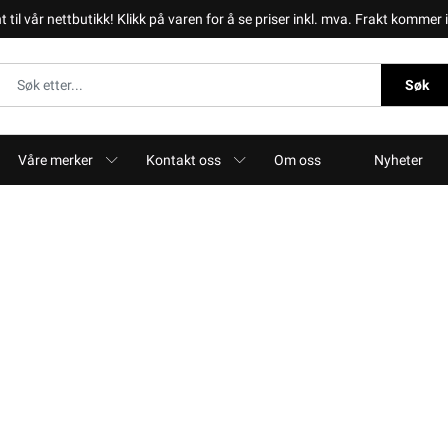
il vår nettbutikk! Klikk på varen for å se priser inkl. mva. Frakt kommer i 
Søk
Våre merker
Kontakt oss
Om oss
Nyheter