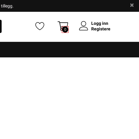
tillegg.
Logg inn
Registere
0