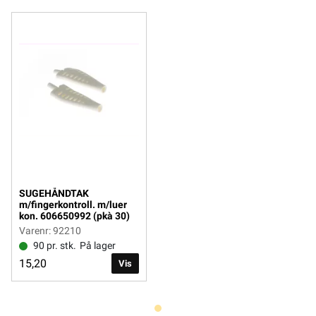
SUGEHÅNDTAK
m/fingerkontroll. m/luer
kon. 606650992 (pkà 30)
Varenr: 92210
90 pr. stk.
På lager
15,20
Vis