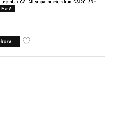
ite probe). GSI: All tympanometers from GSI 20 - 39 +
Mer
ekurv