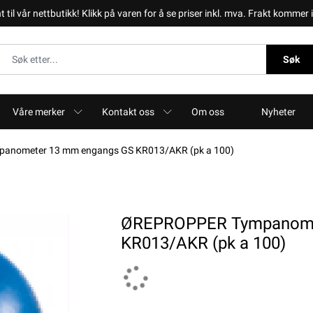
il vår nettbutikk! Klikk på varen for å se priser inkl. mva. Frakt kommer i 
Søk
Våre merker
Kontakt oss
Om oss
Nyheter
nometer 13 mm engangs GS KR013/AKR (pk a 100)
ØREPROPPER Tympanome
KR013/AKR (pk a 100)