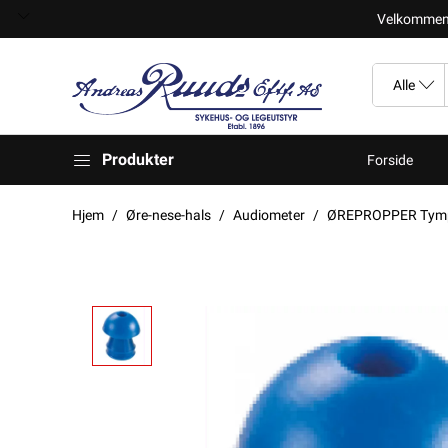
Velkomment t
Produkter
Forside
Hjem
Øre-nese-hals
Audiometer
ØREPROPPER Tympa